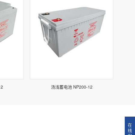
12
汤浅蓄电池 NP200-12
在
线