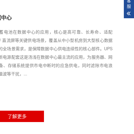
客
服
据中心
蓄电池在数据中心的应用，核心是高可靠、长寿命、适配
S / 直流屏等关键供电场景，覆盖从中小型机房到大型核心数据
的全场景需求，是保障数据中心供电连续性的核心部件。UPS
断电源配套这是汤浅在数据中心最主流的应用，为服务器、网
备、存储系统提供市电中断时的应急供电，同时滤除市电浪
谐波等干扰，...
了解更多