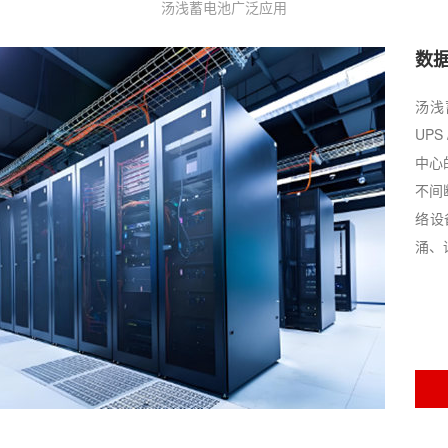
汤浅蓄电池广泛应用
数
汤浅
UP
中心
不间
络设
涌、