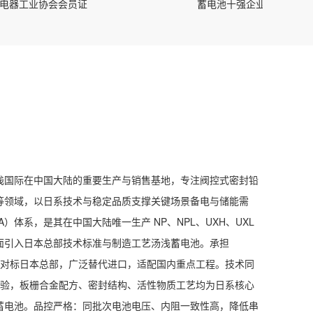
工业协会会员证
蓄电池十强企业品牌奖
浅国际在中国大陆的重要生产与销售基地，专注阀控式密封铅
等领域，以日系技术与稳定品质支撑关键场景备电与储能需
A）体系，是其在中国大陆唯一生产 NP、NPL、UXH、UXL
面引入日本总部技术标准与制造工艺汤浅蓄电池。承担
性能对标日本总部，广泛替代进口，适配国内重点工程。技术同
研发经验，板栅合金配方、密封结构、活性物质工艺均为日系核心
蓄电池。品控严格：同批次电池电压、内阻一致性高，降低串